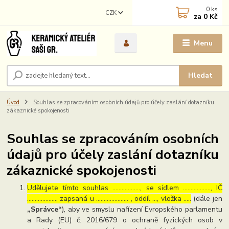
0
ks
CZK
za
0 Kč
Menu
Hledat
Úvod
Souhlas se zpracováním osobních údajů pro účely zaslání dotazníku
zákaznické spokojenosti
Souhlas se zpracováním osobních
údajů pro účely zaslání dotazníku
zákaznické spokojenosti
Udělujete tímto souhlas ……………..., se sídlem ………………, IČ
………………., zapsaná u ………………… , oddíl …, vložka …..
(dále jen
„Správce“
), aby ve smyslu nařízení Evropského parlamentu
a Rady (EU) č. 2016/679 o ochraně fyzických osob v